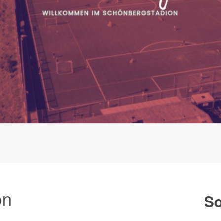
on
So