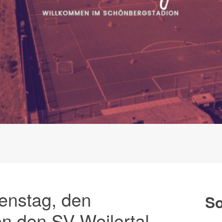
enstag, den
So
n den SV Weilertal